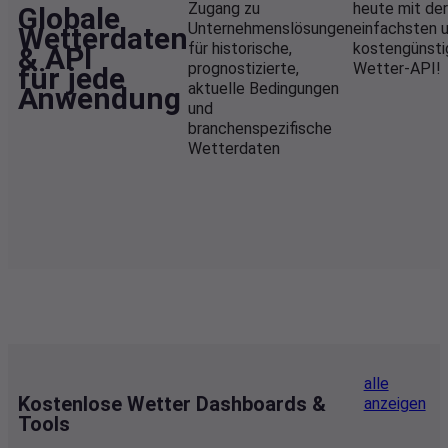
Vom kostenlosen
Starten Sie 
Zugang zu
heute mit der
Globale
Unternehmenslösungen
einfachsten 
Wetterdaten
für historische,
kostengünsti
& API
prognostizierte,
Wetter-API!
für jede
aktuelle Bedingungen
Anwendung
und
branchenspezifische
Wetterdaten