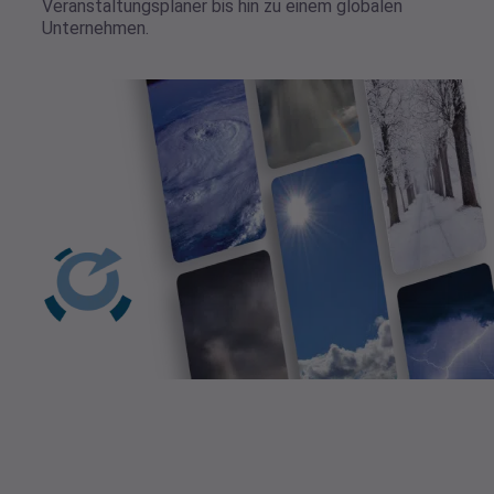
prognostizierte Wetterdaten. Unsere
Wetter-API
ist so
konzipiert, dass sie sich leicht in jede App oder jeden Code
integrieren lässt, und unsere Preise sind niedriger als bei
jedem anderen Anbieter in der Branche.
Unsere Daten werden täglich von einem breit gefächerten
Kundenstamm genutzt, darunter Geschäftsanalysten,
Data Scientists, Versicherungsfachleute, Energieerzeuger
und Akademiker.
Wir verfügen über die
Wetterdaten
und das Fachwissen,
das erforderlich ist, um jede Einzelperson oder
Organisation zu bedienen, vom unabhängigen
Veranstaltungsplaner bis hin zu einem globalen
Unternehmen.