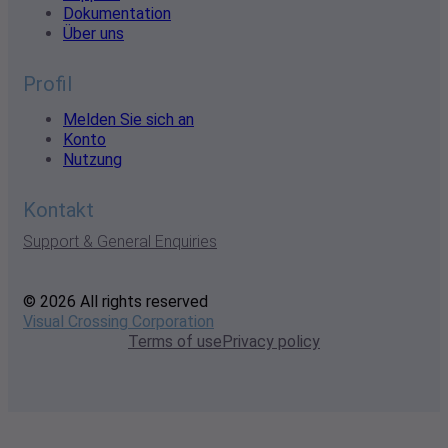
und Unternehmen. Mit über 50 Jahren historischer Daten
und branchenführender Genauigkeit ermöglichen wir
fundiertere Entscheidungen in allen Branchen.
Wetter
Wetterdaten
Wetter API
Über
Support
Dokumentation
Über uns
Profil
Melden Sie sich an
Konto
Nutzung