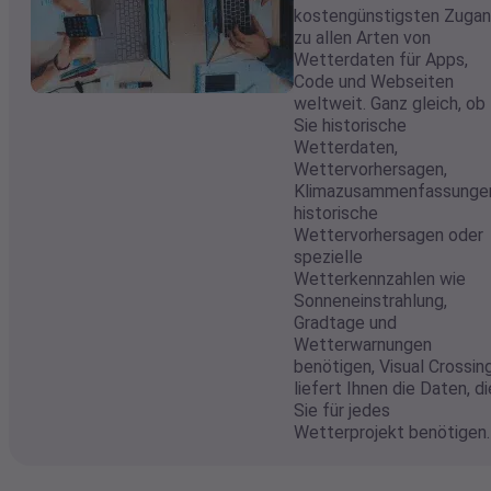
Entscheidungen auf der
Grundlage hochwertiger,
leicht zugänglicher Daten
zu treffen. Seit fast 20
Jahren bietet Visual
Crossing Lösungen der
Unternehmensklasse für
einige der größten
Unternehmen der Welt an
Unsere Wetterdaten-API
ist branchenführend, den
sie bietet den
kostengünstigsten Zuga
zu allen Arten von
Wetterdaten für Apps,
Code und Webseiten
weltweit. Ganz gleich, ob
Sie historische
Wetterdaten,
Wettervorhersagen,
Klimazusammenfassunge
historische